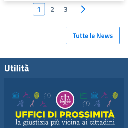
1
2
3
Tutte le News
Utilità