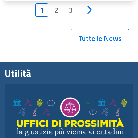
1
2
3
Tutte le News
Utilità