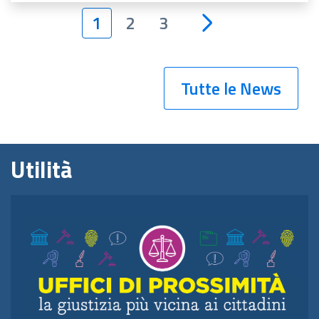
1
2
3
Tutte le News
Utilità